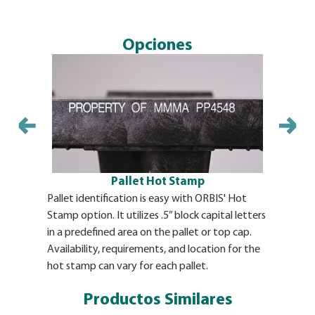
Opciones
Pallet Hot Stamp
Pallet identification is easy with ORBIS' Hot
Molded-In 
Stamp option. It utilizes .5” block capital letters
permanent 
in a predefined area on the pallet or top cap.
product. O
Availability, requirements, and location for the
ORBIS at t
hot stamp can vary for each pallet.
requireme
identifica
Productos Similares