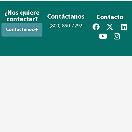
¿Nos quiere
Contáctanos
Contacto
contactar?
(800) 890-7292
Contáctenos
Marcas Registradas
Patentes
Condiciones de Uso
Politica de Privacidad
Política de DMCA
Términos y condiciones
Información del proveedor
Configuración de privacidad
© Derechos reservados 2026 ORBIS Corporation