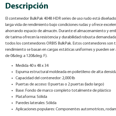
Descripción
El contenedor BulkPak 4048 HDR series de uso rudo está diseñado 
larga vida de rendimiento bajo condiciones rudas y ofrece excel
ahorrando espacio de almacén. Durante el almacenamiento y embar
de tarima ofrecen la resistencia y durabilidad robusta demandada 
todos los contenedores ORBIS BulkPak. Estos contenedores son total
rendimiento se basan en cargas estáticas uniformes y pueden ser 
de 0&deg; a 120&deg; F).
Medida 40 x 48 x 34
Espuma estructural moldeada en polietileno de alta densid
Capacidad del contenedor: 2,000 lb
Puertas de acceso: 0 puertas o 2 puertas (lado largo)
Base: Fondo de marco completo totalmente de plástico
Plataforma: Sólida
Paredes laterales: Sólida
Aplicaciones populares: Componentes automotrices, rodamient