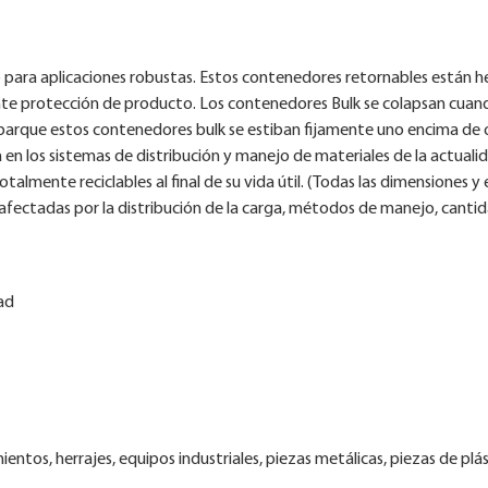
para aplicaciones robustas. Estos contenedores retornables están he
ente protección de producto. Los contenedores Bulk se colapsan cuan
que estos contenedores bulk se estiban fijamente uno encima de otro
en los sistemas de distribución y manejo de materiales de la actualid
mente reciclables al final de su vida útil. (Todas las dimensiones y 
afectadas por la distribución de la carga, métodos de manejo, canti
ad
os, herrajes, equipos industriales, piezas metálicas, piezas de plást